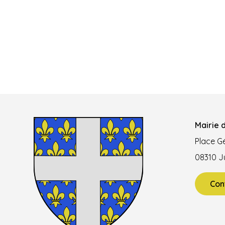
Mairie d
Place Gé
08310 Ju
Con