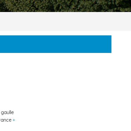
 gaulle
rance
+