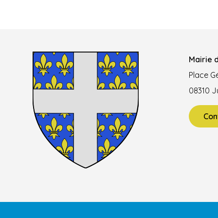
Mairie d
Place Gé
08310 Ju
Con