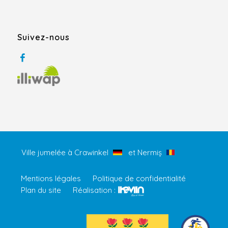
Suivez-nous
Ville jumelée à Crawinkel
et Nermiș
Mentions légales
Politique de confidentialité
Plan du site
Réalisation :